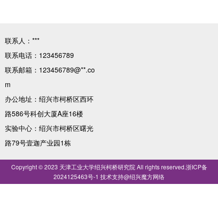
院内动态
科技资讯
联系人：***
科技政策
联系电话：123456789
科技成果
联系邮箱：123456789@**.co
m
党建园地
办公地址：绍兴市柯桥区西环
路586号科创大厦A座16楼
合作交流
实验中心：绍兴市柯桥区曙光
企业孵化
路79号壹迦产业园1栋
企业服务
Copyright © 2023 天津工业大学绍兴柯桥研究院 All rights reserved.
浙ICP备
联系我们
2024125463号-1
技术支持@
绍兴魔方网络
产教融合协同育人平台