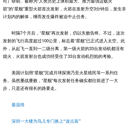
司）研制、被称为“人类历史上体积最大、推力最强运载火
箭”的“星舰”重型火箭首次发射，火箭在发射升空3分钟后，发生非
计划内的解体，继而发生爆炸被迫中止任务。
时隔7个月后，“星舰”再次发射，仍以失败告终。不过，这次
发射的飞行高度超过100公里，标志着“星舰”已正式进入太空。此
外，从起飞一直到一二级分离，第一级火箭的33台发动机都没有
熄火，火箭发射台也成功经受住了33台发动机烈焰的考验。
美国计划用“星舰”完成月球探测乃至火星殖民等一系列任
务。虽然屡战屡败，“星舰”每次发射任务确实都往前进了一大
步，只是还有很长的路要走。
最温情
深圳一大楼为鸟儿专门换上“波点装”