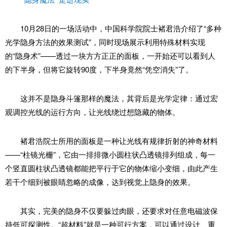
10月28日的一场活动中，中国科学院院士褚君浩介绍了“多种
光学隐身方法的效果测试”，同时现场展示利用特殊材料实现
的“隐身术”——透过一块方方正正的面板，一开始还可以看到人
的下半身，但将它旋转90度，下半身竟然“凭空消失”了。
这并不是隐身斗篷那样的魔法，其背后是光学定律：通过宏
观调控光线的运行方向，让光线绕过想隐藏的物体。
褚君浩院士所用的面板是一种让光线有规律折射的神奇材料
——“柱镜光栅”，它由一排排微小圆柱状凸透镜排列组成，每一
个竖直圆柱状凸透镜都能把平行于它的物体缩小变细，由此产生
若干个细到被眼睛忽略的成像，达到视觉上隐身的效果。
其实，完美的隐身不仅要躲过肉眼，还要求对任意电磁波保
持低可探测性。“超材料”就是一种可行方案，可以通过设计、重