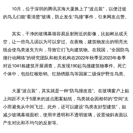
10月，位于深圳的腾讯滨海大厦换上了“波点装”，以便迁徙
的鸟儿们能“看清楚”玻璃，防止发生“鸟撞”事件，引来网友点赞。
其实，干净的玻璃幕墙容易反射附近的影像，比如树丛或天
空，让一些鸟儿误以为可以穿过。在夜晚，建筑物发出的明亮光
线会使鸟类迷失方向，导致它们飞向建筑物。在我国，“全国防鸟
撞行动网络”的研究团队和相关机构在2022年秋季至2023年春季
对近1041栋建筑开展调查，共发现190起鸟撞建筑物事件。死亡
个体中，包括红喉歌鸲、红胁绣眼鸟等国家二级保护野生鸟类。
大厦“波点装”，其实就是一种“防鸟撞改造”。在玻璃窗户上贴
上间距不大于5厘米的波点图案贴纸，鸟类就会因相邻的“空间”太
小而避免从中间飞过。此外，还可以建设“鸟类友好型建筑”，如
减少玻璃幕墙面积，使用半透明和不透明玻璃，设置倾斜表面以
产生对比和不均匀的反射等。