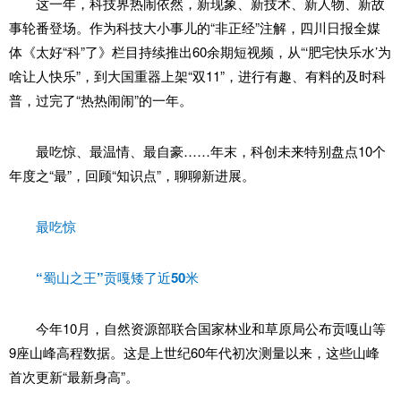
这一年，科技界热闹依然，新现象、新技术、新人物、新故
事轮番登场。作为科技大小事儿的“非正经”注解，四川日报全媒
院内动态
体《太好“科”了》栏目持续推出60余期短视频，从“‘肥宅快乐水’为
科技资讯
啥让人快乐”，到大国重器上架“双11”，进行有趣、有料的及时科
科技政策
普，过完了“热热闹闹”的一年。
科技成果
最吃惊、最温情、最自豪……年末，科创未来特别盘点10个
党建园地
年度之“最”，回顾“知识点”，聊聊新进展。
合作交流
最吃惊
企业孵化
“蜀山之王”贡嘎矮了近50米
企业服务
联系我们
今年10月，自然资源部联合国家林业和草原局公布贡嘎山等
9座山峰高程数据。这是上世纪60年代初次测量以来，这些山峰
产教融合协同育人平台
首次更新“最新身高”。