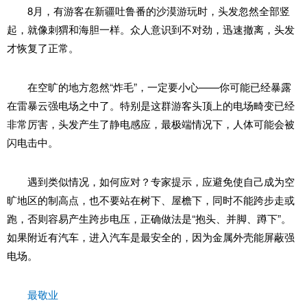
8月，有游客在新疆吐鲁番的沙漠游玩时，头发忽然全部竖
起，就像刺猬和海胆一样。众人意识到不对劲，迅速撤离，头发
才恢复了正常。
在空旷的地方忽然“炸毛”，一定要小心——你可能已经暴露
在雷暴云强电场之中了。特别是这群游客头顶上的电场畸变已经
非常厉害，头发产生了静电感应，最极端情况下，人体可能会被
闪电击中。
遇到类似情况，如何应对？专家提示，应避免使自己成为空
旷地区的制高点，也不要站在树下、屋檐下，同时不能跨步走或
跑，否则容易产生跨步电压，正确做法是“抱头、并脚、蹲下”。
如果附近有汽车，进入汽车是最安全的，因为金属外壳能屏蔽强
电场。
最敬业