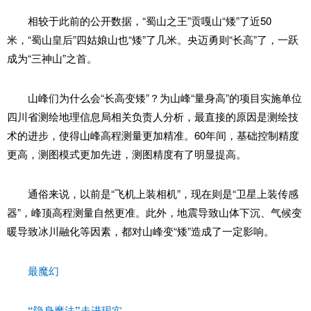
相较于此前的公开数据，“蜀山之王”贡嘎山“矮”了近50
米，“蜀山皇后”四姑娘山也“矮”了几米。央迈勇则“长高”了，一跃
成为“三神山”之首。
山峰们为什么会“长高变矮”？为山峰“量身高”的项目实施单位
四川省测绘地理信息局相关负责人分析，最直接的原因是测绘技
术的进步，使得山峰高程测量更加精准。60年间，基础控制精度
更高，测图模式更加先进，测图精度有了明显提高。
通俗来说，以前是“飞机上装相机”，现在则是“卫星上装传感
器”，峰顶高程测量自然更准。此外，地震导致山体下沉、气候变
暖导致冰川融化等因素，都对山峰变“矮”造成了一定影响。
最魔幻
“隐身魔法”走进现实