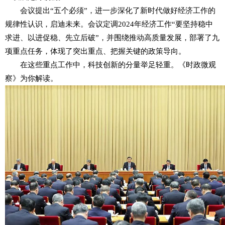
会议提出“五个必须”，进一步深化了新时代做好经济工作的
院内动态
规律性认识，启迪未来。会议定调2024年经济工作“要坚持稳中
科技资讯
求进、以进促稳、先立后破”，并围绕推动高质量发展，部署了九
项重点任务，体现了突出重点、把握关键的政策导向。
科技政策
在这些重点工作中，科技创新的分量举足轻重。《时政微观
科技成果
察》为你解读。
党建园地
合作交流
企业孵化
企业服务
联系我们
产教融合协同育人平台